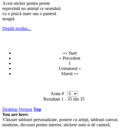
Acest sticker pentru perete
reprezintă un animal ce seamănă
cu o pisică mare sau o panteră
neagră.
Detalii produs...
«« Start
« Precedent
1
Urmatorul »
Sfarsit »»
Arata #
Rezultate 1 - 35 din 35
Desktop Version
Top
You are here:
Vânzare tablouri personalizate, postere cu artişti, tablouri canvas
moderne, decorari pentru interior, stickere auto si de cameră,