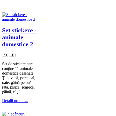
Set stickere -
animale
domestice 2
150 LEI
Set de stickere care
conţine 11 animale
domestice desenate.
Ţap, vacă, porc, cal,
oaie, găină pe ouă,
raţă, pisică, şoarece,
găină, căţel.
Detalii produs...