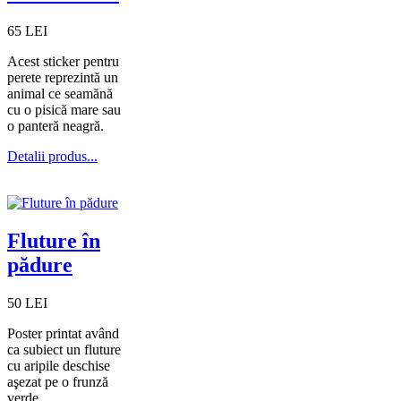
65 LEI
Acest sticker pentru
perete reprezintă un
animal ce seamănă
cu o pisică mare sau
o panteră neagră.
Detalii produs...
Fluture în
pădure
50 LEI
Poster printat având
ca subiect un fluture
cu aripile deschise
aşezat pe o frunză
verde.