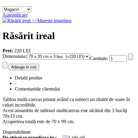
Autentificare
>>Mareste imaginea
Răsărit ireal
Pret:
220 LEI
Dimensiune
:
Cantitate:
Detalii produs
-
Comentariiile clientului
Tablou multi-canvas printat având ca subiect un răsărit de soare în
culori incredibile.
Acest ansamblu de tablouri multicanvas este alcătuit din 3 bucăţi
70x33 cm.
Acoperirea totală este de 70 x 99 cm.
Disponibilitate
De obicei se expediaza in :